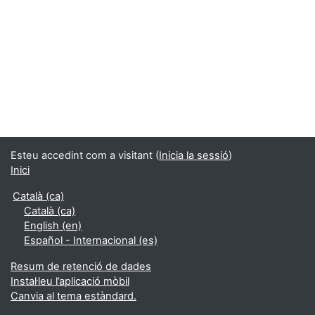
Esteu accedint com a visitant (
Inicia la sessió
)
Inici
Català ‎(ca)‎
Català ‎(ca)‎
English ‎(en)‎
Español - Internacional ‎(es)‎
Resum de retenció de dades
Instal·leu l’aplicació mòbil
Canvia al tema estàndard.