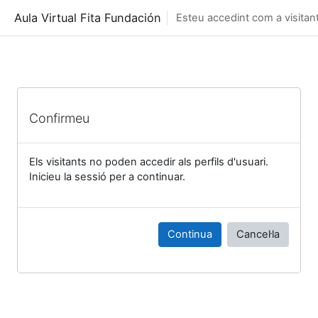
Ves al contingut principal
Aula Virtual Fita Fundación
Esteu accedint com a visitant
Confirmeu
Els visitants no poden accedir als perfils d'usuari.
Inicieu la sessió per a continuar.
Continua
Cancel·la